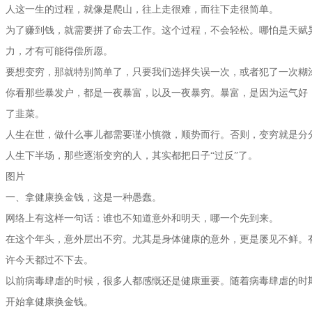
人这一生的过程，就像是爬山，往上走很难，而往下走很简单。
为了赚到钱，就需要拼了命去工作。这个过程，不会轻松。哪怕是天赋
力，才有可能得偿所愿。
要想变穷，那就特别简单了，只要我们选择失误一次，或者犯了一次糊
你看那些暴发户，都是一夜暴富，以及一夜暴穷。暴富，是因为运气好
了韭菜。
人生在世，做什么事儿都需要谨小慎微，顺势而行。否则，变穷就是分
人生下半场，那些逐渐变穷的人，其实都把日子“过反”了。
图片
一、拿健康换金钱，这是一种愚蠢。
网络上有这样一句话：谁也不知道意外和明天，哪一个先到来。
在这个年头，意外层出不穷。尤其是身体健康的意外，更是屡见不鲜。
许今天都过不下去。
以前病毒肆虐的时候，很多人都感慨还是健康重要。随着病毒肆虐的时期
开始拿健康换金钱。