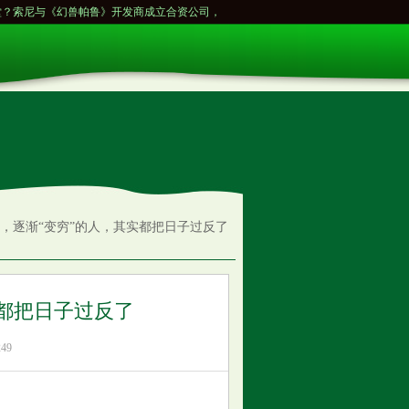
《幻兽帕鲁》开发商成立合资公司，效仿宝可梦模式...
杜甫五律《秦州杂诗二十首其十
场，逐渐“变穷”的人，其实都把日子过反了
都把日子过反了
49