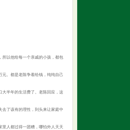
。
，所以他给每一个亲戚的小孩，都包
万元。都是老陈争着给钱，纯纯自己
口大半年的生活费了。老陈回应，这
失去了该有的理性，到头来让家庭中
家里人都过得一团糟，哪怕外人天天