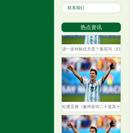
联系我们
热点资讯
进一步对标任天堂？索尼与《幻
兽帕鲁》开发商成立合资公司，
效仿宝可梦模式
杜甫五律《秦州杂诗二十首其十
二》读记