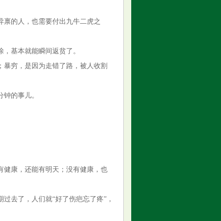
异禀的人，也需要付出九牛二虎之
涂，基本就能瞬间返贫了。
；暴穷，是因为走错了路，被人收割
分钟的事儿。
有健康，还能有明天；没有健康，也
过去了，人们就“好了伤疤忘了疼”，