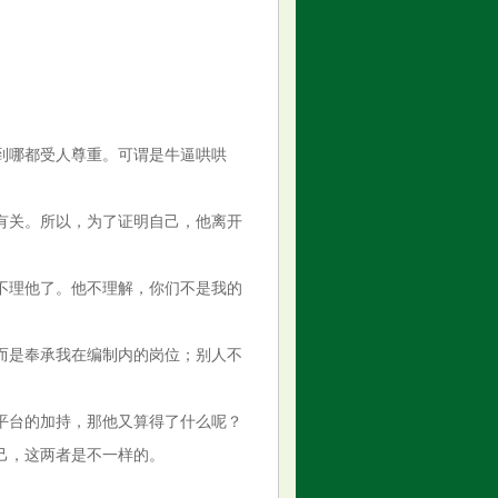
到哪都受人尊重。可谓是牛逼哄哄
有关。所以，为了证明自己，他离开
不理他了。他不理解，你们不是我的
而是奉承我在编制内的岗位；别人不
平台的加持，那他又算得了什么呢？
己，这两者是不一样的。