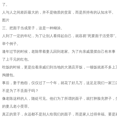
了。
人与人之间差距最大的，并不是物质的贫富，而是所持有的认知水平。
图片
三、把面子当成里子，这是一种糊涂。
人到了一定的年纪，为了让别人看得起自己，就容易“死要面子活受罪”
举个例子。
逢年过节的时候，老陈带着妻儿回到老家。为了向亲戚显摆自己有本事
了上千元的红包。
吃饭的时候，更是拉着亲戚们到当地的大酒店开饭，一顿饭就差不多上
掏腰包。
事后，妻子抱怨，仅仅过了一个年，就花了好几万，这足足我们一家三
不是为了不丢面子吗？
像老陈这样的人，随处可见。他们为了所谓的面子，就打肿脸充胖子，
的妻儿老小受罪。
真正的里子，永远都不是别人给我们的面子，而是家人过得幸福。要是