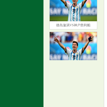
德岛漩涡VS神户胜利船
人生下半场，逐渐“变穷”的人，
其实都把日子过反了